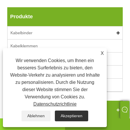
Produkte
Kabelbinder
Kabelklemmen
X
Zubehör für die elektrische Verkabelung
Wir verwenden Cookies, um Ihnen ein
besseres Surferlebnis zu bieten, den
Spiralwickelbänder
Website-Verkehr zu analysieren und Inhalte
zu personalisieren. Durch die Nutzung
Kabelverschraubung
dieser Website stimmen Sie der
Verwendung von Cookies zu.
Datenschutzrichtlinie
Neue Produkte
Ablehnen
Akzeptieren
WhatsApp
Email