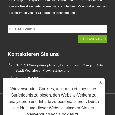
Für Anfragen zu Nylon-Kabelbindern, Kabelbindern, Kabelklemmen
oder zur Preisliste hinterlassen Sie uns bitte Ihre E-Mail und wir werden
uns innerhalb von 24 Stunden bei Ihnen melden.
Kontaktieren Sie uns
Nr. 17, Changsheng Road, Lsiushi Town, Yueqing City,
Stadt Wenzhou, Provinz Zhejiang
+86-15957735002
X
gaohang@yagect.com
Wir verwenden Cookies, um Ihnen ein besseres
Surferlebnis zu bieten, den Website-Verkehr zu
analysieren und Inhalte zu personalisieren. Durch
Links
Sitemap
RSS
XML
Datenschutzrichtlinie
die Nutzung dieser Website stimmen Sie der
Verwendung von Cookies zu.