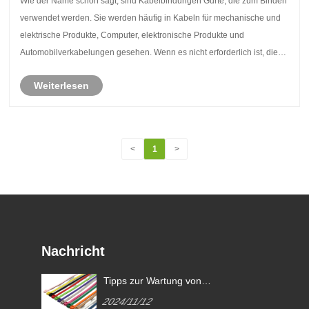
Wie der Name schon sagt, sind Kabelbindungen Gurte, die zum Binden
verwendet werden. Sie werden häufig in Kabeln für mechanische und
elektrische Produkte, Computer, elektronische Produkte und
Automobilverkabelungen gesehen. Wenn es nicht erforderlich ist, die
Kabelbindung zu verwenden, können wir es......
Weiterlesen
<
1
>
Nachricht
Tipps zur Wartung von
n?
Nylonkabel!
2024/11/12