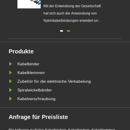
t
Mit der Entwicklung der Gesellschaft
hat sich auch die Anwendung von
Nylonkabelbindungen erweitert und
ist überall in allen Lebensbereichen
e zu
zu sehen. Die Qualität seiner
Produkte ist jedoch auch
en
unterschiedlich. Wie man eine gute
Produkte
Qualität auswählt, sind die scharfen
Kabelbinder
Augen der Verbraucher noch
erford......
Kabelklemmen
Zubehör für die elektrische Verkabelung
Spiralwickelbänder
Kabelverschraubung
Anfrage für Preisliste