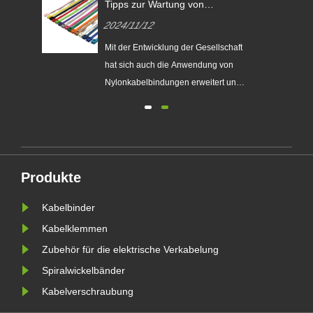
Tipps zur Wartung von
n?
Nylonkabel!
2024/11/12
t
Mit der Entwicklung der Gesellschaft
hat sich auch die Anwendung von
Nylonkabelbindungen erweitert und
ist überall in allen Lebensbereichen
e zu
zu sehen. Die Qualität seiner
Produkte ist jedoch auch
en
unterschiedlich. Wie man eine gute
Qualität auswählt, sind die scharfen
Produkte
Augen der Verbraucher noch
erford......
Kabelbinder
Kabelklemmen
Zubehör für die elektrische Verkabelung
Spiralwickelbänder
Kabelverschraubung