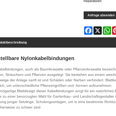
Reparaturen.
Anfrage absenden
Facebook
X
Wh
duktbeschreibung
stellbare Nylonkabelbindungen
abelbindungen, auch als Baumkrawatte oder Pflanzenkrawatte bezeichnet
, Sträuchern und Pflanzen ausgelegt. Sie bestehen aus einem weichen
weige der Anlage sanft ist und Schäden oder Narben verhindert. Blat
tlich, um unterschiedliche Pflanzengrößen und -formen aufzunehmen.
nzigartige Blattdesign dieser Kabelbindungen sorgt für ein natürliches E
e zu einer bevorzugten Wahl für Gartenbau- und Landschaftsgestalter 
ung junger Setzlinge, Schulungsanlagen, um in eine bestimmte Richtu
herweise zu schwer sind.