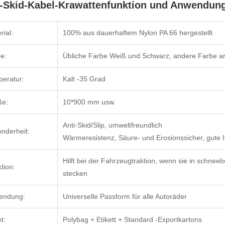
i-Skid-Kabel-Krawattenfunktion und Anwendun
rial:
100% aus dauerhaftem Nylon PA 66 hergestellt
e:
Übliche Farbe Weiß und Schwarz, andere Farbe a
eratur:
Kalt -35 Grad
ße:
10*900 mm usw.
Anti-Skid/Slip, umweltfreundlich
nderheit:
Wärmeresistenz, Säure- und Erosionssicher, gute Iso
Hilft bei der Fahrzeugtraktion, wenn sie in schn
tion:
stecken
endung:
Universelle Passform für alle Autoräder
t:
Polybag + Etikett + Standard -Exportkartons