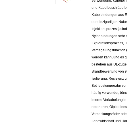
Verwendung. Kabelbin
und Kabelbeschläge be
Kabelbindungen aus Ed
der einzigartigen Natu
Injektionsprozess) sin
Nylonbindungen sehr a
Explorationsprozess, u
Verriegelungsfunktion 
werden kann, und es g
bestehen aus UL-zugel
Brandbewertung von 94
Isolierung, Resistenz 
Betriebstemperatur von
häufig verwendet, bün
interne Verkabelung i
reparieren, Ölpipeline
Verpackungsräder oder
Landwirtschaft und Han