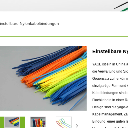
instellbare Nylonkabelbindungen
Einstellbare 
YAGE ist ein in China a
die Verwaltung und Si
Gegensatz zu herkömml
einzigartige Form und
Kabelbindungen sind e
Flachkabeln in einer R
Design sind die yage-e
Kabelmanagement. Zähl
Bindung, einer guten 