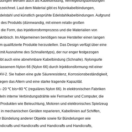
dungen werden auch als Kabelbindung, Verriegelungsbindungen
zeichnet. Laut dem Material gibt es Nylonkabelbindungen,
elstahl und künstlich gesprühte Edelstahlkabelbindungen. Aufgrund
r des Produkts (dünnwandig, mit einem relativ großen
d die Form, das Injektionsformprozess und die Materialien von
kribisch. Im Allgemeinen benötigen neue Hersteller einen langen
m qualifizierte Produkte herzustellen. Das Design verfügt über eine
(mit Ausnahme des Schnallentyps), der nur enger festgezogen
ibt auch eine abnehmbare Kabelbindung (Schnalle). Nylongurte
assenem Nylon 66 (Nylon 66) durch Injektionsformung mit einer
V-2. Sie haben eine gute Säureresistenz, Korrosionsbeständigkeit,
gegen das Altern und eine starke tragende Kapazität.
 -20 ℃ bis+80 ℃ (reguläres Nylon 66). In elektronischen Fabriken
deln interne Verbindungsdrähte wie Fernseher und Computer, die
n Produkten wie Beleuchtung, Motoren und elektronisches Spielzeug
s in mechanischen Geräten reparieren, Kabellinien auf Schiffen,
 Bündelung anderer Objekte sowie für Bündelungen wie
dicrafts und Handicrafts und Handicrafts und Handicrafts,