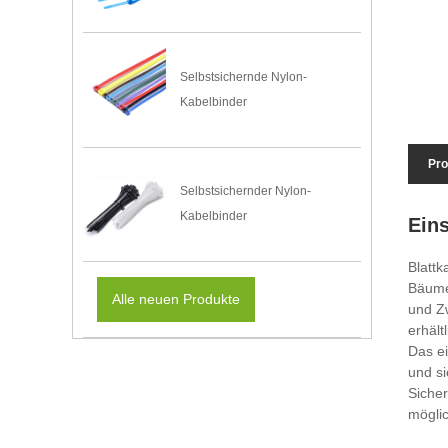
Selbstsichernde Nylon-
Kabelbinder
Pro
Selbstsichernder Nylon-
Kabelbinder
Ein
Blattk
Bäumen
Alle neuen Produkte
und Z
erhäl
Das ei
und si
Sicher
möglic