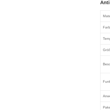
Ant
Mate
Farb
Temp
Grö
Beso
Funk
Anw
Pake