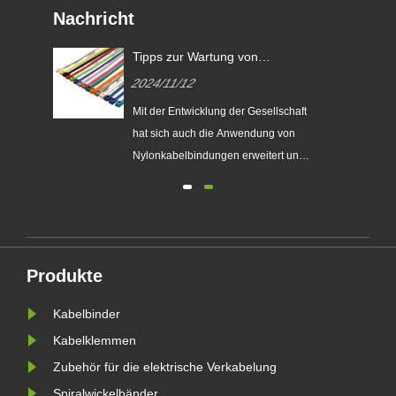
Nachricht
Tipps zur Wartung von
n?
Nylonkabel!
2024/11/12
t
Mit der Entwicklung der Gesellschaft
hat sich auch die Anwendung von
Nylonkabelbindungen erweitert und
ist überall in allen Lebensbereichen
e zu
zu sehen. Die Qualität seiner
Produkte ist jedoch auch
en
unterschiedlich. Wie man eine gute
Qualität auswählt, sind die scharfen
Produkte
Augen der Verbraucher noch
erford......
Kabelbinder
Kabelklemmen
Zubehör für die elektrische Verkabelung
Spiralwickelbänder